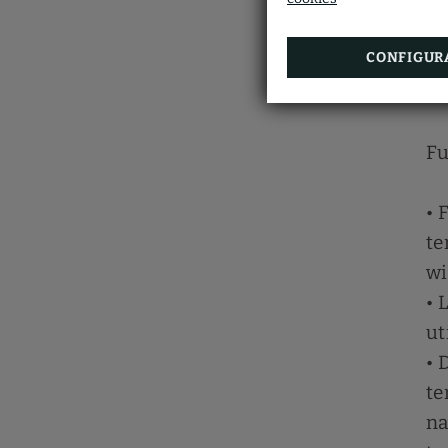
et
• 
CONFIGUR
ut
• 
Fu
• 
te
wi
• 
ut
• 
te
na