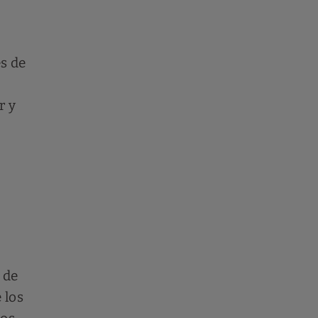
és de
r y
 de
 los