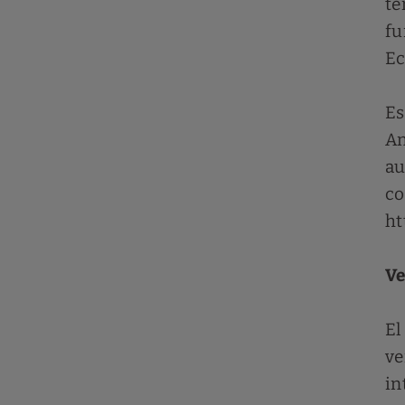
te
fu
Ec
Es
An
au
co
ht
Ve
El
ve
in