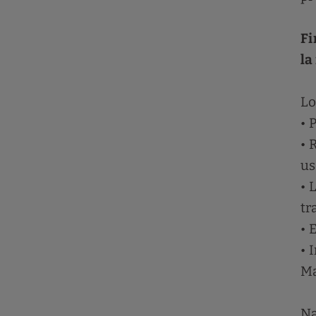
Fi
la
Lo
• 
• 
us
• 
tr
• 
• 
Ma
Na