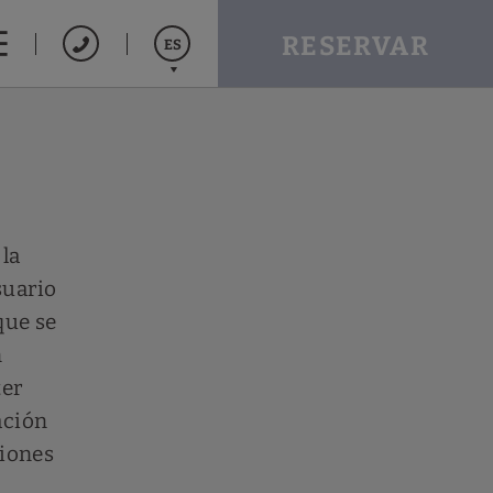
RESERVAR
ES
English
la
suario
que se
n
ter
ación
ciones