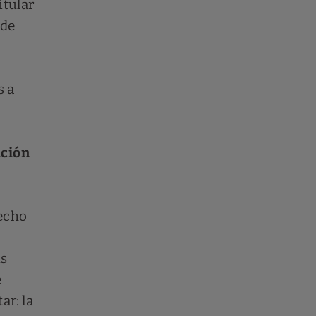
itular
 de
s a
ición
recho
us
e
ar: la