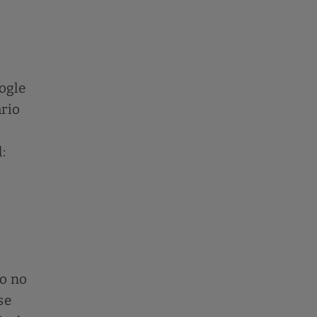
ogle
ario
:
io no
se