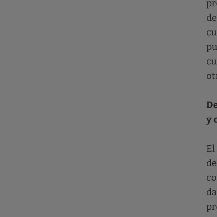
pr
de
cu
pu
cu
ot
De
y 
El
de
co
da
pr