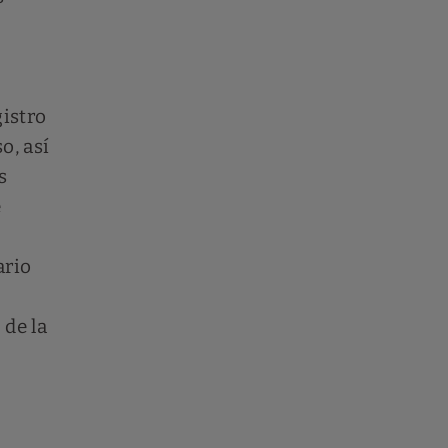
gistro
o, así
s
e
ario
 de la