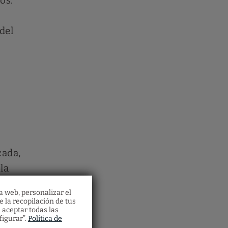
os.
del
cada,
la
r
a web, personalizar el
n, la
e la recopilación de tus
 aceptar todas las
ación,
figurar”.
Política de