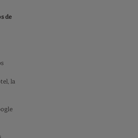
os de
os
el, la
oogle
s