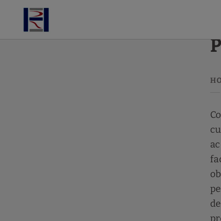
Protección de datos del Hotel Ruta de Europa - Web oficial
P
Co
cu
ac
fa
ob
pe
de
pr