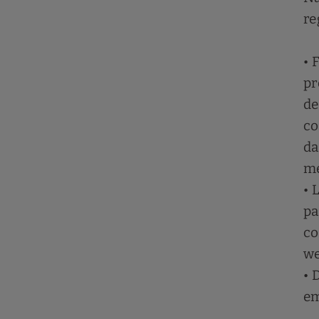
re
• 
pr
de
co
da
me
• 
pa
co
w
• 
em