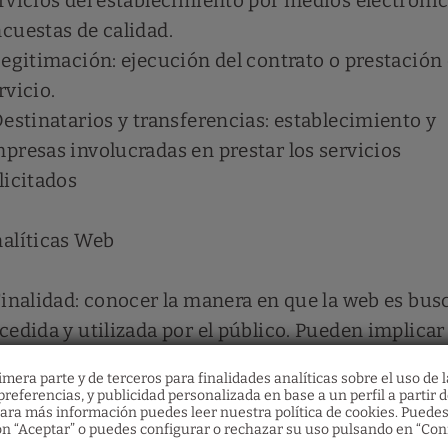
rvicios del establecimiento por medios electrónic
cuestas de calidad.
Legitimación: ejecución del contrato o prestación 
rvicio.
Destinatarios y transferencias: establecimiento y
presas involucradas en prestar los servicios
licitados
alíticas Web
Finalidad: conocer la manera en que la web es bus
cedida y utilizada por el público. Pueden implicar 
copilación de datos de carácter personal como po
mera parte y de terceros para finalidades analíticas sobre el uso de l
emplo la dirección IP, la localización de la conexió
referencias, y publicidad personalizada en base a un perfil a partir d
ara más información puedes leer nuestra política de cookies. Puedes
formación sobre el software o hardware de naveg
n “Aceptar” o puedes configurar o rechazar su uso pulsando en “Con