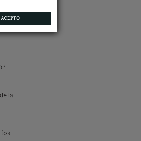
de la
ACEPTO
or
de la
 los