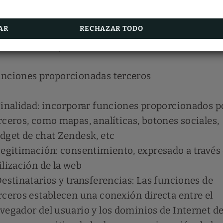
c.
Legitimación: consentimiento, expresado a través 
AR
RECHAZAR TODO
ilización de la web
Destinatarios y transferencias: establecimiento
nciones proporcionadas terceros
Finalidad: incorporar funciones proporcionados p
rceros, como mapas, analíticas, botones sociales,
dget de chat Zendesk, etc
Legitimación: consentimiento, expresado a través 
ilización de la web
Destinatarios y transferencias: Las funciones de
rceros establecen una conexión directa entre el
vegador del usuario y los dominios de Internet de